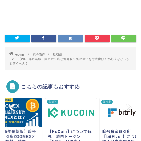
HOME
暗号資産
取引所
【2025年最新版】国内取引所と海外取引所の違いを徹底比較！初心者はどっち
を使うべき？
こちらの記事もおすすめ
所
取引所
取引所
2025年最新版】暗号
【KuCoin】について解
暗号資産取引所
産取引所ZOOMEXと
説！独自トークン
【bitFlyer】につい