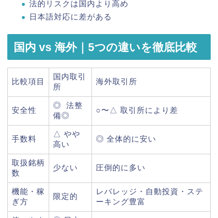
法的リスクは国内より高め
日本語対応に差がある
国内 vs 海外｜5つの違いを徹底比較
国内取引
比較項目
海外取引所
所
◎ 法整
安全性
○〜△ 取引所により差
備◎
△ やや
手数料
◎ 全体的に安い
高い
取扱銘柄
少ない
圧倒的に多い
数
機能・稼
レバレッジ・自動投資・ステ
限定的
ぎ方
ーキング豊富