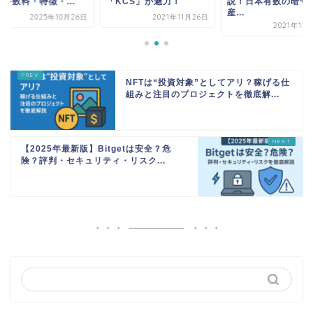
手数料・特徴・...
「KCS」が魅力！
説！日本有数の暗号
産...
2025年10月26日
2021年11月26日
2021年12
NFTは“投資対象”としてアリ？稼げる仕
組みと注目のプロジェクトを徹底解...
【2025年最新版】Bitgetは安全？危
険？評判・セキュリティ・リスク...