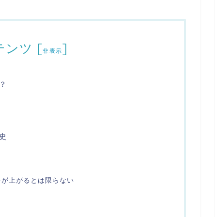
テンツ
[
]
非表示
？
史
格が上がるとは限らない