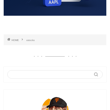
HOME
xstocks