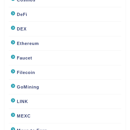
DeFi
DEX
Ethereum
Faucet
Filecoin
GoMining
LINK
MEXC