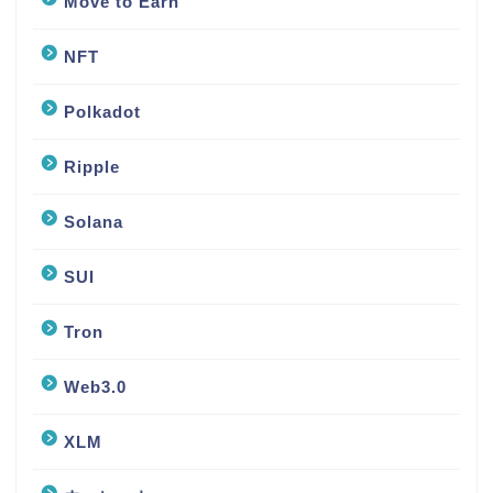
Move to Earn
NFT
Polkadot
Ripple
Solana
SUI
Tron
Web3.0
XLM