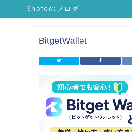
Shotaのブログ
BitgetWallet