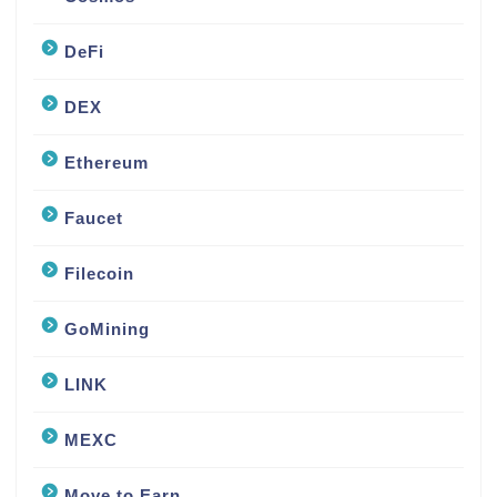
DeFi
DEX
Ethereum
Faucet
Filecoin
GoMining
LINK
MEXC
Move to Earn