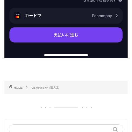
HOME
GoMiningNFT購入⑧