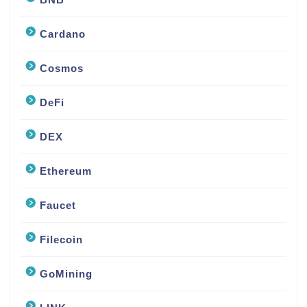
Cardano
Cosmos
DeFi
DEX
Ethereum
Faucet
Filecoin
GoMining