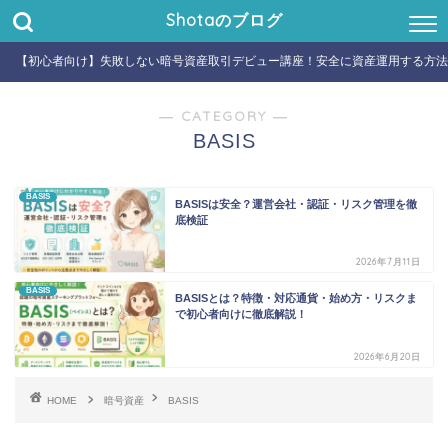
Shotaのブログ
【初心者向け】失敗しない暗号資産取引デビュー講座！安全に資産運用する方法
― CATEGORY ―
BASIS
BASIS
BASISは安全？運営会社・認証・リスク管理を徹
底検証
2026年7月11日
BASIS
BASISとは？特徴・対応通貨・始め方・リスクま
で初心者向けに徹底解説！
2026年6月20日
HOME
暗号資産
BASIS